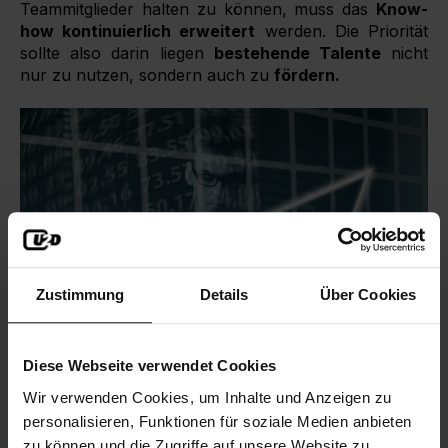
Teammitglieder halten zu können, muss das
Know-
how kontinuierlich erweitert
werden. Die Priorität
sollte also darin liegen
bestehende Talente
nicht
nur zu nutzen, sondern auch zu
fördern.
Zustimmung
Details
Über Cookies
Diese Webseite verwendet Cookies
Wir verwenden Cookies, um Inhalte und Anzeigen zu
personalisieren, Funktionen für soziale Medien anbieten
Einsatz eines L&D-Tools als
zu können und die Zugriffe auf unsere Website zu