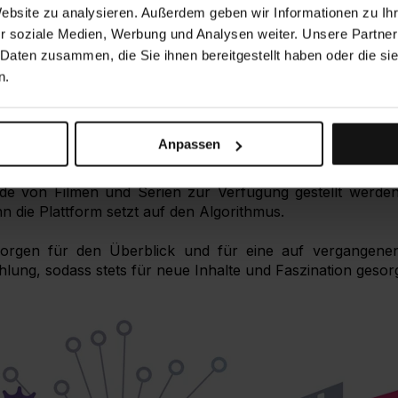
Website zu analysieren. Außerdem geben wir Informationen zu I
r soziale Medien, Werbung und Analysen weiter. Unsere Partner
he Technologieunternehmen vertreibt bereits seit me
die Privatverbraucher*in sowie die Arbeitswelt.
 Daten zusammen, die Sie ihnen bereitgestellt haben oder die s
n.
ndbarkeit erlaubt die steigende Nachfrage an weiteren
äche in Vergleich zu den Geschwistern der Smartphones 
 Streaming-Plattform, legt ebenfalls viel Wert auf eine
Anpassen
e Abonnent*innen.
e von Filmen und Serien zur Verfügung gestellt werden
n die Plattform setzt auf den Algorithmus.
sorgen für den Überblick und für eine auf vergangenen 
g, sodass stets für neue Inhalte und Faszination gesorgt