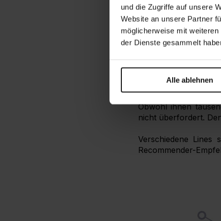
und die Zugriffe auf unsere 
Website an unsere Partner fü
Das US-amerikanisc
Technologien für den/
möglicherweise mit weiteren
der Dienste gesammelt habe
Die intuitive Verwe
Benutzer*innenoberfl
Netflix
, die beliebte
Alle ablehnen
Bedienbarkeit für ihr
Obwohl ihnen tausend
nicht überfordert. Den
Verschiedene Lines 
Recommender-Empfehlun