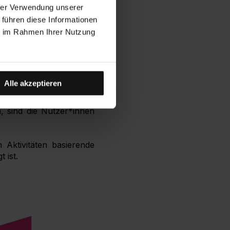
hrer Verwendung unserer
 führen diese Informationen
hreren Jahren diverse
ie im Rahmen Ihrer Nutzung
 Apple-Geräten, da die
ähnlich aufgebaut ist.
 einfache und intuitive
Alle akzeptieren
, sind die Nutzer*innen
Aktivitäten basierende
 ist.