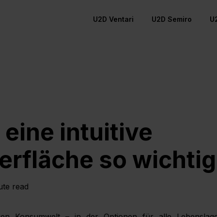
U2D Ventari
U2D Semiro
U
eine intuitive
rfläche so wichtig 
ute read
igen Konsumwelt – in der Optionen für alle Lebensl