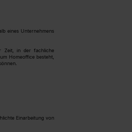
halb eines Unternehmens
r Zeit, in der fachliche
 zum Homeoffice besteht,
können.
lichte Einarbeitung von