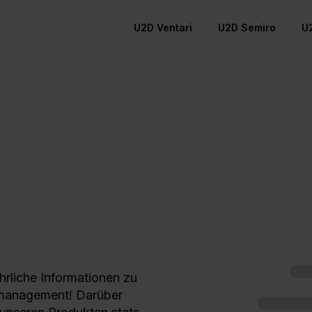
U2D Ventari
U2D Semiro
U
hrliche Informationen zu
smanagement! Darüber