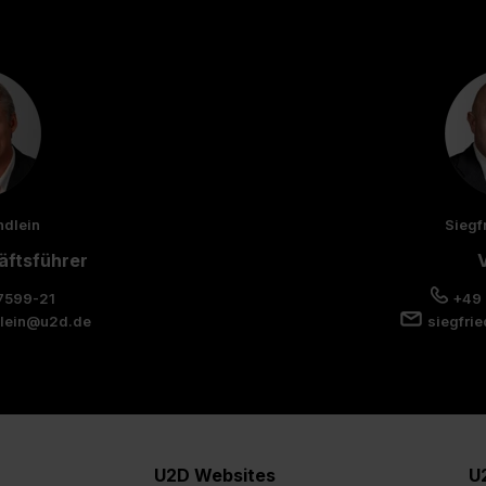
ndlein
Siegf
äftsführer
V
7599-21
+49 
lein@u2d.de
siegfri
U2D Websites
U