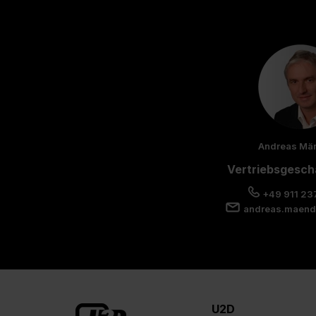
Andreas Mä
Vertriebsgesch
+49 911 23
andreas.maend
U2D