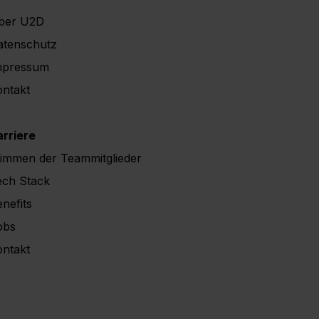
ber U2D
atenschutz
mpressum
ontakt
arriere
timmen der Teammitglieder
ech Stack
nefits
obs
ontakt