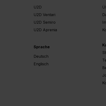
U2D
Ü
U2D Ventari
D
U2D Semiro
I
U2D Aprenia
K
U2D Karriere
K
Sprache
S
Deutsch
T
Englisch
Be
J
K