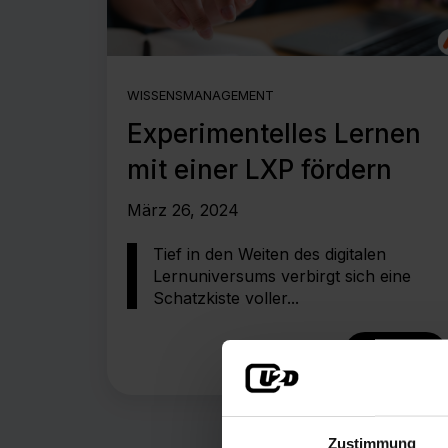
WISSENSMANAGEMENT
Experimentelles Lernen
mit einer LXP fördern
März 26, 2024
Tief in den Weiten des digitalen
Lernuniversums verbirgt sich eine
Schatzkiste voller...
Lesen
Zustimmung